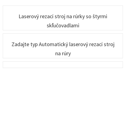
6060
rezací stroj
stroj
Laserový rezací stroj na rúrky so štyrmi
skľučovadlami
Zadajte typ Automatický laserový rezací stroj
na rúry