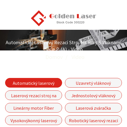
Automatický Laserový Rezací Stroj Na Rúry S Vláknami
Série P-(A) - Video
Domov
Video
Automatický laserový
Uzavretý vláknový
rezací stroj na rúry série
laserový rezací stroj
Laserový rezací stroj na
Jednostolový vláknový
P-(A)
rúry a dosky
laserový rezací stroj série
Lineárny motor Fiber
Laserová zváračka
GF
Laserový rezací stroj-GF-
Vysokovýkonný laserový
Robotický laserový rezací