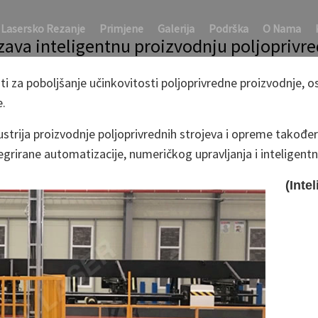
 Lasersko Rezanje
Primjene
Galerija
Podrška
O Nama
rzava inteligentnu proizvodnju poljoprivre
oj Za Lasersko Rezanje Cijevi Ubrzava Inteligentnu Proizvodnju Pol
ati za poboljšanje učinkovitosti poljoprivredne proizvodnje, o
e.
ustrija proizvodnje poljoprivrednih strojeva i opreme također
grirane automatizacije, numeričkog upravljanja i inteligen
(Inte