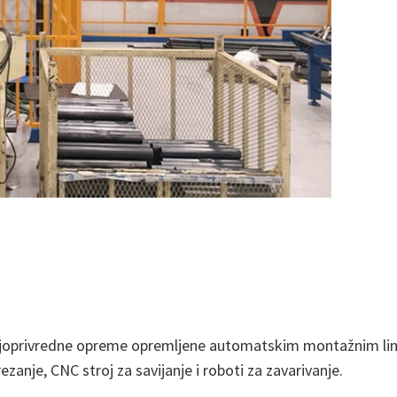
joprivredne opreme opremljene automatskim montažnim linij
anje, CNC stroj za savijanje i roboti za zavarivanje.