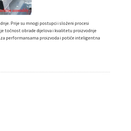
je. Prije su mnogi postupci i složeni procesi
je točnost obrade dijelova i kvalitetu proizvodnje
ka za performansama proizvoda i potiče inteligentna