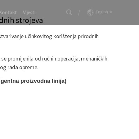
/
Kontakt
Vijesti
English
dnih strojeva
joprivrednih Strojeva
stvarivanje učinkovitog korištenja prirodnih
 se promijenila od ručnih operacija, mehaničkih
tnog rada opreme.
ligentna proizvodna linija)