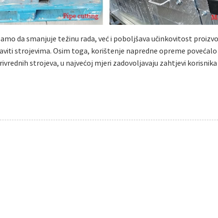
 da smanjuje težinu rada, već i poboljšava učinkovitost proizvodn
obaviti strojevima. Osim toga, korištenje napredne opreme povećalo 
ivrednih strojeva, u najvećoj mjeri zadovoljavaju zahtjevi korisni