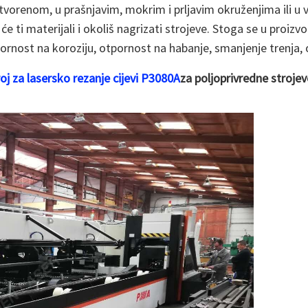
tvorenom, u prašnjavim, mokrim i prljavim okruženjima ili u v
e ti materijali i okoliš nagrizati strojeve. Stoga se u proizv
pornost na koroziju, otpornost na habanje, smanjenje trenja,
oj za lasersko rezanje cijevi P3080A
za poljoprivredne stroje