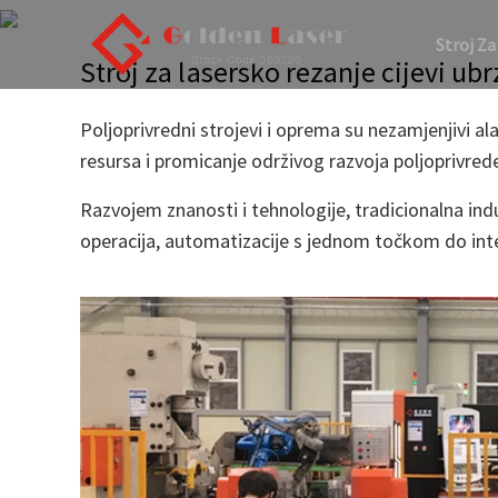
Stroj Za
Stroj za lasersko rezanje cijevi ub
Dom
Vijesti
Str
Poljoprivredni strojevi i oprema su nezamjenjivi al
resursa i promicanje održivog razvoja poljoprivred
Razvojem znanosti i tehnologije, tradicionalna ind
operacija, automatizacije s jednom točkom do inte