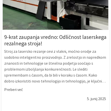
9-krat zaupanja vredno: Odličnost laserskega
rezalnega stroja!
Stroj za lasersko rezanje cevi z vlakni, močno orodje za
sodobno inteligentno proizvodnjo. Z zrelostjo in napredkom
znanosti in tehnologije se številna podjetja soočajo s
problemom izboljšanja konkurenčnosti. Le slediti
spremembam s časom, da bi bili v koraku s časom. Kako
dobro izkoristiti novo tehnologijo in tehnologijo, je ključni
prvi korak izbira pravega partnerja. Zlati l...
Preberi več
5. junij 2025