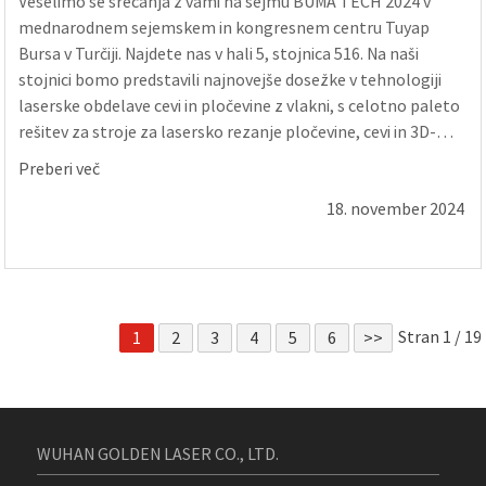
Veselimo se srečanja z vami na sejmu BUMA TECH 2024 v
mednarodnem sejemskem in kongresnem centru Tuyap
Bursa v Turčiji. Najdete nas v hali 5, stojnica 516. Na naši
stojnici bomo predstavili najnovejše dosežke v tehnologiji
laserske obdelave cevi in ​​pločevine z vlakni, s celotno paleto
rešitev za stroje za lasersko rezanje pločevine, cevi in ​​3D-
delov. Izkoristimo to priložnost ...
Preberi več
18. november 2024
Stran 1 / 19
1
2
3
4
5
6
>>
WUHAN GOLDEN LASER CO., LTD.