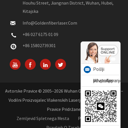
Houhu Street, Jiangnan District, Wuhan, Hubei,
Kitajska
Info@goldenfiberlaser.com
+86 027 6175 01 09
+86 15802739301
Pošlji
povpraševanje
WhatsApp
Avtorske Pravice © 2005–2026 Wuhan Golden Laser Co., Ltd. –
Vodilni Proizvajalec Vlakenskih Laserjev Na Kitajskem. Vse
Pravice Pridržane.
Zemljevid Spletnega Mesta
Pravno Obvestilo
Pravilnik O Zasebnosti