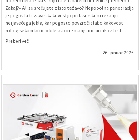
morem delati? Na stroju nisem naredil nobenih sprememb.
Zakaj?« Ali se srečujete z isto težavo? Nepopolna penetracija
je pogosta težava s kakovostjo pri laserskem rezanju
nerjavečega jekla, kar pogosto povzroči slabo kakovost
robov, sekundarno obdelavo in zmanjšano učinkovitost
proizvodnje. Čeprav lahko parametri rezanja v CNC krmilnem
Preberi več
sistemu ostanejo ...
26. januar 2026