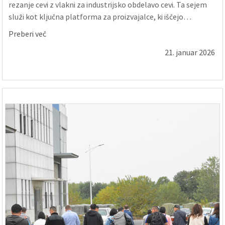
rezanje cevi z vlakni za industrijsko obdelavo cevi. Ta sejem
služi kot ključna platforma za proizvajalce, ki iščejo
učinkovite, avtomatizirane in visoko natančne rešitve za
Preberi več
lasersko rezanje ...
21. januar 2026