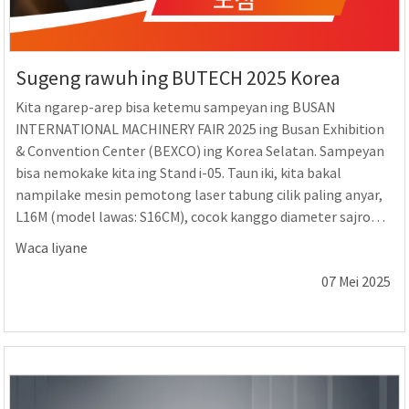
Sugeng rawuh ing BUTECH 2025 Korea
Kita ngarep-arep bisa ketemu sampeyan ing BUSAN
INTERNATIONAL MACHINERY FAIR 2025 ing Busan Exhibition
& Convention Center (BEXCO) ing Korea Selatan. Sampeyan
bisa nemokake kita ing Stand i-05. Taun iki, kita bakal
nampilake mesin pemotong laser tabung cilik paling anyar,
L16M (model lawas: S16CM), cocok kanggo diameter sajrone
160mm kanggo produksi massal tabung cilik lan tabung
Waca liyane
entheng. Mesin iki nduweni fitur...
07 Mei 2025