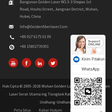
Bangunan Golden Laser NO.3-3 Shiqiao 1st
Road, Houhu Street, Jiangnan District, Wuhan,
Hubei, China
Info@goldenfiberlaser.com
+86 027 6175 01 09
+86 15802739301
Kirim Pitakon
WhatsApp
Hak Cipta © 2005-2026 Wuhan Golden Laser Co., Ltd. - Produsen
Laser Serat Utama Ing Tiongkok Kabeh Hak Dilindhungi
Undhang-Undhang
Peta Situs
Kabar Hukum
Kebijakan Privasi