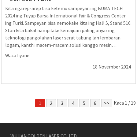
Kita ngarep-arep bisa ketemu sampeyan ing BUMA TECH
2024 ing Tuyap Bursa International Fair & Congress Center
ing Turki. Sampeyan bisa nemokake kita ing Hall 5, Stand 516.
Stan kita bakal nampilake kemajuan paling anyar ing
teknologi pangolahan laser serat tabung lan lembaran
logam, kanthi macem-macem solusi kanggo mesin
pemotong laser lembaran logam, tabung, lan bagean 3D.
Waca liyane
Ayo padha njupuk kesempatan iki...
18 November 2024
Kaca 1 / 19
1
2
3
4
5
6
>>
WUHAN GOLDEN LASER CO.,LTD.