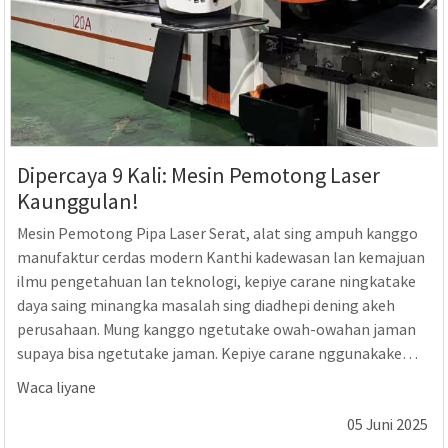
Dipercaya 9 Kali: Mesin Pemotong Laser
Kaunggulan!
Mesin Pemotong Pipa Laser Serat, alat sing ampuh kanggo
manufaktur cerdas modern Kanthi kadewasan lan kemajuan
ilmu pengetahuan lan teknologi, kepiye carane ningkatake
daya saing minangka masalah sing diadhepi dening akeh
perusahaan. Mung kanggo ngetutake owah-owahan jaman
supaya bisa ngetutake jaman. Kepiye carane nggunakake
teknologi lan teknologi anyar kanthi apik, milih mitra sing
Waca liyane
tepat minangka langkah pertama sing penting. Golden l...
05 Juni 2025