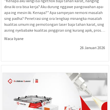
"Kenapa aku wingi isa ngethok baja tahan karat, nanging
dina iki ora bisa kerja? Aku durung nggawe pangowahan apa-
apa ing mesin iki. Kenapa?" Apa sampeyan nemoni masalah
sing padha? Penetrasi sing ora lengkap minangka masalah
kualitas umum ing pemotongan laser baja tahan karat, sing
asring nyebabake kualitas pinggiran sing kurang apik, proses
sekunder, lan efisiensi produksi sing suda. Sanajan parameter
Waca liyane
pemotongan ing sistem kontrol CNC bisa uga...
26 Januari 2026