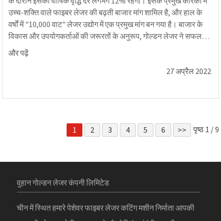
के दौरान इसकी वार्षिक वृद्धि दर लगभग 12% रहेगी। इसके प्रमुख कारकों में
उच्च-शक्ति वाले फाइबर लेजर की बढ़ती बाजार मांग शामिल है, और हाल के
वर्षों में "10,000 वाट" लेजर उद्योग में एक प्रमुख मांग बन गया है। बाजार के
विकास और उपयोगकर्ताओं की जरूरतों के अनुरूप, गोल्डन लेजर ने सफलता
हासिल की है...
और पढ़ें
27 अप्रैल 2022
पृष्ठ 1 / 9
1
2
3
4
5
6
>>
वुहान गोल्डन लेजर कंपनी लिमिटेड
चीन में स्थित हमारे पेशेवर फाइबर लेजर कटिंग मशीन निर्माता आपकी