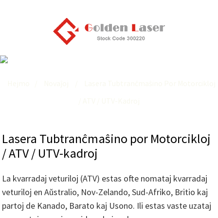
Lasera Tubtranĉmaŝino Por Motorcikloj / ATV / UTV-Kadroj
Hejmo
Novaĵoj
Lasera Tubtranĉmaŝino Por Motorcikloj
/ ATV / UTV-Kadroj
Lasera Tubtranĉmaŝino por Motorcikloj
/ ATV / UTV-kadroj
La kvarradaj veturiloj (ATV) estas ofte nomataj kvarradaj
veturiloj en Aŭstralio, Nov-Zelando, Sud-Afriko, Britio kaj
partoj de Kanado, Barato kaj Usono. Ili estas vaste uzataj