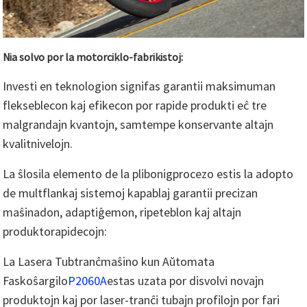
Nia solvo por la motorciklo-fabrikistoj:
Investi en teknologion signifas garantii maksimuman
flekseblecon kaj efikecon por rapide produkti eĉ tre
malgrandajn kvantojn, samtempe konservante altajn
kvalitnivelojn.
La ŝlosila elemento de la plibonigprocezo estis la adopto
de multflankaj sistemoj kapablaj garantii precizan
maŝinadon, adaptiĝemon, ripeteblon kaj altajn
produktorapidecojn:
La Lasera Tubtranĉmaŝino kun Aŭtomata
Faskoŝargilo
P2060A
estas uzata por disvolvi novajn
produktojn kaj por laser-tranĉi tubajn profilojn por fari