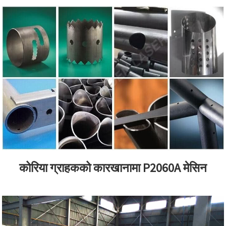
कोरिया ग्राहकको कारखानामा P2060A मेसिन