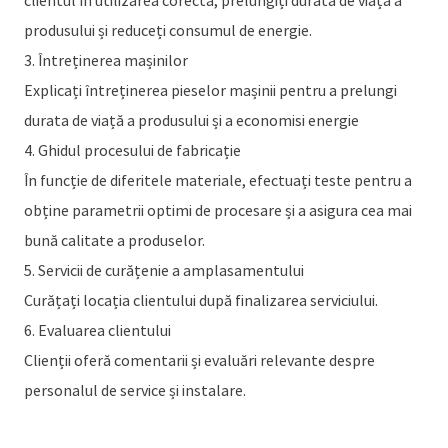
clientul în utilizarea corectă, prelungiți durata de viață a
produsului și reduceți consumul de energie.
3. Întreținerea mașinilor
Explicați întreținerea pieselor mașinii pentru a prelungi
durata de viață a produsului și a economisi energie
4. Ghidul procesului de fabricație
În funcție de diferitele materiale, efectuați teste pentru a
obține parametrii optimi de procesare și a asigura cea mai
bună calitate a produselor.
5. Servicii de curățenie a amplasamentului
Curățați locația clientului după finalizarea serviciului.
6. Evaluarea clientului
Clienții oferă comentarii și evaluări relevante despre
personalul de service și instalare.