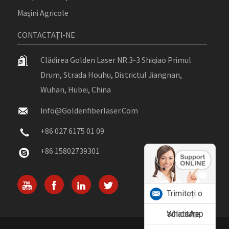
Mașini Agricole
CONTACTAŢI-NE
Clădirea Golden Laser NR.3-3 Shiqiao Primul
Drum, Strada Houhu, Districtul Jiangnan,
Wuhan, Hubei, China
Info@goldenfiberlaser.com
+86 027 6175 01 09
+86 15802739301
Trimiteți o
solicitare
WhatsApp